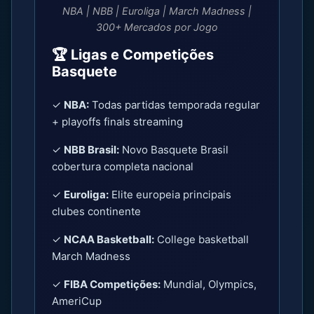
NBA | NBB | Euroliga | March Madness |
300+ Mercados por Jogo
🏆 Ligas e Competições
Basquete
✓
NBA:
Todas partidas temporada regular
+ playoffs finals streaming
✓
NBB Brasil:
Novo Basquete Brasil
cobertura completa nacional
✓
Euroliga:
Elite europeia principais
clubes continente
✓
NCAA Basketball:
College basketball
March Madness
✓
FIBA Competições:
Mundial, Olympics,
AmeriCup