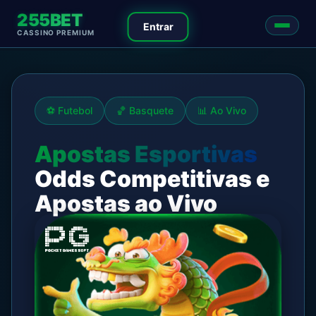
255BET
Entrar
CASSINO PREMIUM
⚽ Futebol
🏀 Basquete
📊 Ao Vivo
Apostas Esportivas
Odds Competitivas e
Apostas ao Vivo