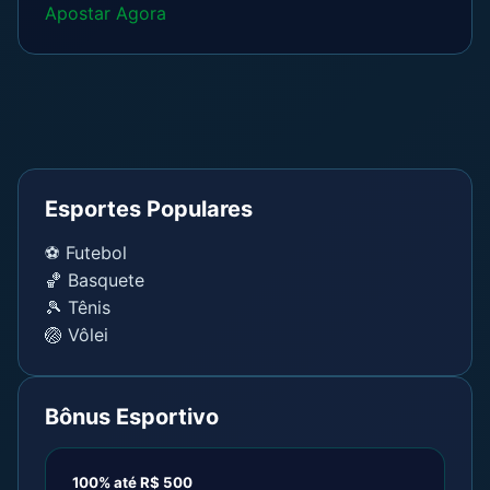
Apostar Agora
Esportes Populares
⚽ Futebol
🏀 Basquete
🎾 Tênis
🏐 Vôlei
Bônus Esportivo
100% até R$ 500