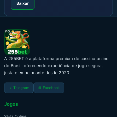
Baixar
A 255BET é a plataforma premium de cassino online
do Brasil, oferecendo experiência de jogo segura,
justa e emocionante desde 2020.
📱 Telegram
📘 Facebook
Jogos
Slots Online