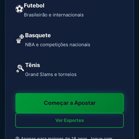
Futebol
⚽
Brasileirão e internacionais
Basquete
🏀
NBA e competições nacionais
Tênis
🎾
Grand Slams e torneios
Começar a Apostar
Ver Esportes
🔞 Apenas para maiores de 18 anos. Jogue com