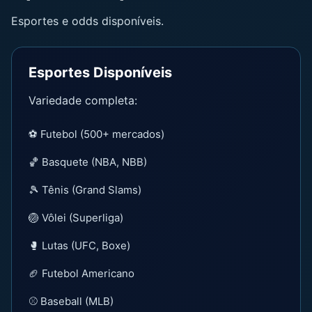
Esportes e odds disponíveis.
Esportes Disponíveis
Variedade completa:
⚽ Futebol (500+ mercados)
🏀 Basquete (NBA, NBB)
🎾 Tênis (Grand Slams)
🏐 Vôlei (Superliga)
🥊 Lutas (UFC, Boxe)
🏈 Futebol Americano
⚾ Baseball (MLB)