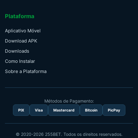
Plataforma
Aplicativo Móvel
Download APK
Downloads
Como Instalar
Sobre a Plataforma
Métodos de Pagamento:
PIX
Visa
Mastercard
Bitcoin
PicPay
© 2020-2026 255BET. Todos os direitos reservados.