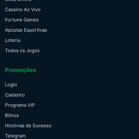
Cassino Ao Vivo
Fortune Games
Apostas Esportivas
Loteria
Todos os Jogos
Promoções
Login
Cadastro
Programa VIP
Bônus
Histórias de Sucesso
Telegram