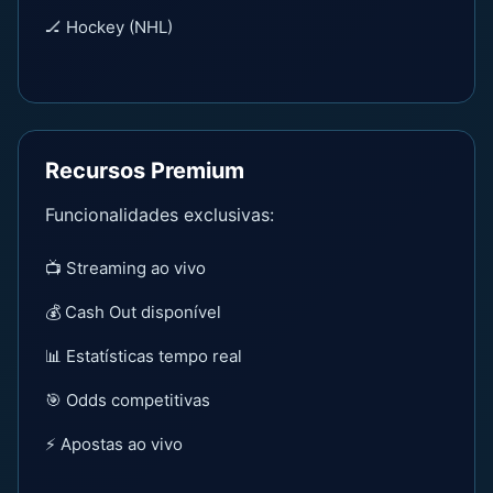
🏒 Hockey (NHL)
Recursos Premium
Funcionalidades exclusivas:
📺 Streaming ao vivo
💰 Cash Out disponível
📊 Estatísticas tempo real
🎯 Odds competitivas
⚡ Apostas ao vivo