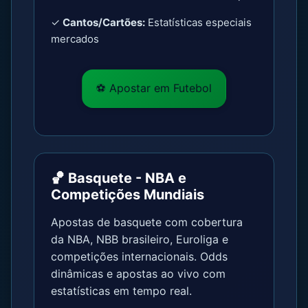
✓
Cantos/Cartões:
Estatísticas especiais
mercados
⚽ Apostar em Futebol
🏀 Basquete - NBA e
Competições Mundiais
Apostas de basquete com cobertura
da NBA, NBB brasileiro, Euroliga e
competições internacionais. Odds
dinâmicas e apostas ao vivo com
estatísticas em tempo real.