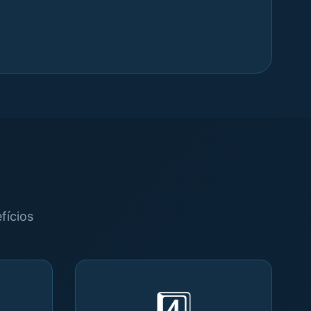
fícios
4️⃣