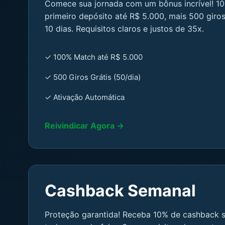
Comece sua jornada com um bônus incrível! 1
primeiro depósito até R$ 5.000, mais 500 giros
10 dias. Requisitos claros e justos de 35x.
✓ 100% Match até R$ 5.000
✓ 500 Giros Grátis (50/dia)
✓ Ativação Automática
Reivindicar Agora →
Cashback Semanal
Proteção garantida! Receba 10% de cashback s