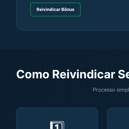
Reivindicar Bônus
Como Reivindicar S
Processo simpl
1️⃣