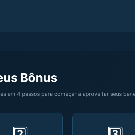
eus Bônus
es em 4 passos para começar a aproveitar seus bene
2️⃣
3️⃣