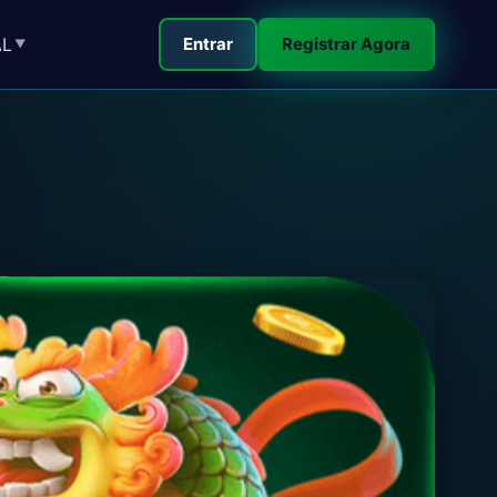
AL
Entrar
Registrar Agora
▼