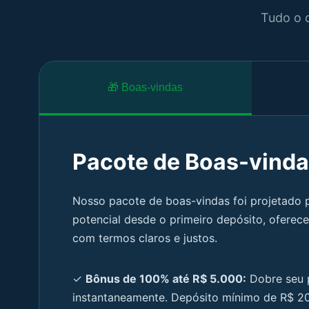
Tudo o q
🎁 Boas-vindas
Pacote de Boas-vind
Nosso pacote de boas-vindas foi projetado 
potencial desde o primeiro depósito, oferec
com termos claros e justos.
✓
Bônus de 100% até R$ 5.000:
Dobre seu p
instantaneamente. Depósito mínimo de R$ 20 