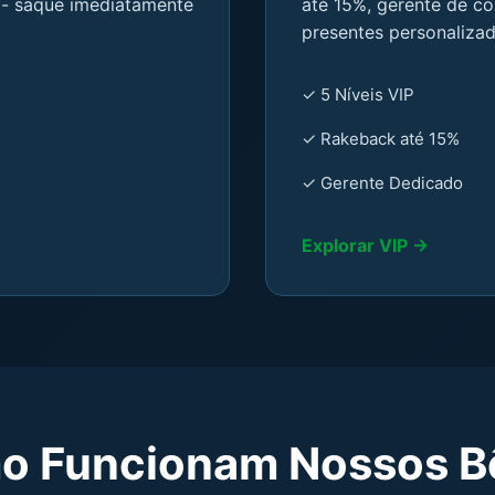
 - saque imediatamente
até 15%, gerente de co
presentes personalizad
✓ 5 Níveis VIP
✓ Rakeback até 15%
✓ Gerente Dedicado
Explorar VIP →
o Funcionam Nossos B