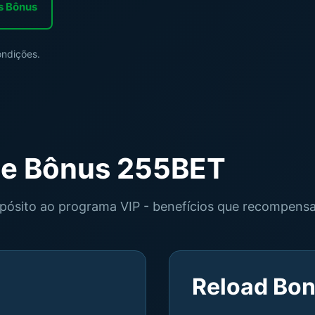
s Bônus
ondições.
de Bônus 255BET
epósito ao programa VIP - benefícios que recompens
Reload Bo