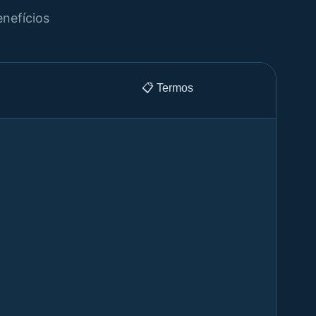
enefícios
📋 Termos