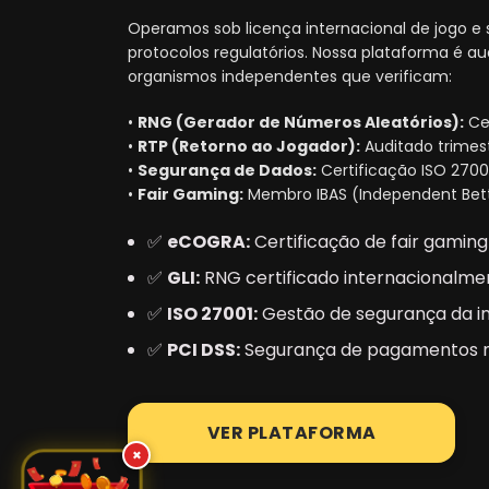
Operamos sob licença internacional de jogo e 
protocolos regulatórios. Nossa plataforma é a
organismos independentes que verificam:
•
RNG (Gerador de Números Aleatórios):
Cer
•
RTP (Retorno ao Jogador):
Auditado trime
•
Segurança de Dados:
Certificação ISO 2700
•
Fair Gaming:
Membro IBAS (Independent Betti
✅
eCOGRA:
Certificação de fair gaming
✅
GLI:
RNG certificado internacionalme
✅
ISO 27001:
Gestão de segurança da 
✅
PCI DSS:
Segurança de pagamentos ní
VER PLATAFORMA
×