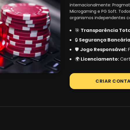
internacionalmente: Pragmatic
Microgaming e PG Soft. Todo
organismos independentes c
🎯
Transparência Tota
🔒
Segurança Bancária
🛡️
Jogo Responsável:
F
🌍
Licenciamento:
Cert
CRIAR CONT