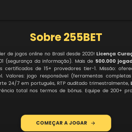
Sobre 255BET
er de jogos online no Brasil desde 2020!
Licença Cura
7001 (segurança da informação). Mais de
500.000 jogad
 certificados de 15+ provedores tier-1. Missão: ofer
l. Valores: jogo responsável (ferramentas completa
orte 24/7 em português, RTP auditado trimestralmente,
rência total nos termos de bônus. Equipe de 200+ prof
COMEÇAR A JOGAR